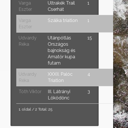
Varga
Ultrakék Trail
1
Eszter
Cserhát
Varga
Szálka triatlon
1
Eszter
Udvardy
Utánpótlás
15
Réka
Országos
bajnokság és
Amatőr kupa
futam
Udvardy
XXXII. Palóc
4
Réka
Triatlon
Tóth Viktor
III. Látrányi
3
Löködönc
1. oldal / 2 Total: 25