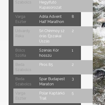
Szabolcs
Hegyifutó
Kupasorozat
Varga
Adria Advent
8
Eszter
Half Marathon
Udvardy
Sri Chinmoy 12
2
Réka
órás Éjszakai
Úszás
Bölcs
Szénás Kör
1
Szófia
hosszú
Beda
Piros 85
2
Szabolcs
Beda
Spar Budapest
3
Szabolcs
Maraton
Varga
Polar Kaptárkő
5
Eszter
Trail