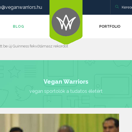
o@veganwarriors.hu
BLOG
PORTFOLIO
ott be új Guinness fekvőtámasz rekordot
Vegan Warriors
vegan sportolók a tudatos életért