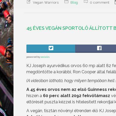
Vegan Warriors
Blog
0 comment
45 ÉVES VEGÁN SPORTOLÓ ÁLLÍTOTT 
powered by
social2s
KJ Joseph ayurvédikus orvos 60 mp alatt 82 fe
megdöntötte a korábbi, Ron Cooper által felál
(A videóban látható, hogy milyen tempóban kell 
A 45 éves orvos nem az első Guinness reko
hiszen a
60 perc alatt 2092 fekvőtámasz
vég
eltörését puszta kézzel is hitelesített rekordjai
A vegán, tisztán növényi étrenden élő KJ Jose