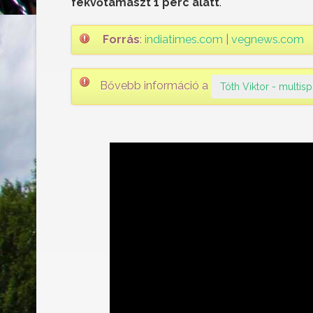
fekvőtámaszt 1 perc alatt
.
Forrás
:
indiatimes.com
|
vegnews.com
Bővebb információ a
Tóth Viktor - multis