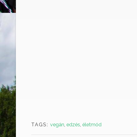
TAGS:
vegán
,
edzés
,
életmód