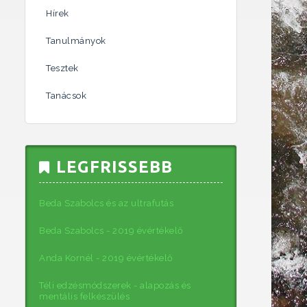
Hírek
Tanulmányok
Tesztek
Tanácsok
LEGFRISSEBB
Beda Szabolcs és az ultrafutás
Beda Szabolcs - 2019 évértékelő
Anda Kornél - 2019 évértékelő
Téli edzésmódszerek - alapozás és
mentális felkészülés