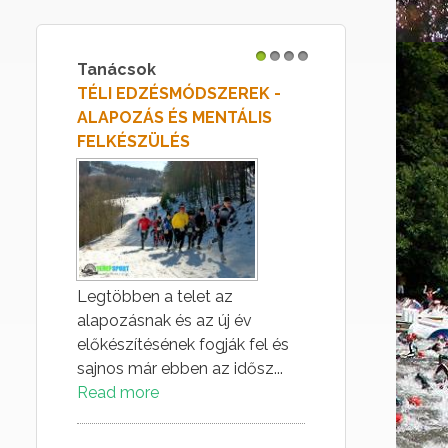
Tanácsok
1
2
3
4
TÉLI EDZÉSMÓDSZEREK -
ALAPOZÁS ÉS MENTÁLIS
FELKÉSZÜLÉS
Legtöbben a telet az
alapozásnak és az új év
előkészítésének fogják fel és
sajnos már ebben az idősz...
Read more