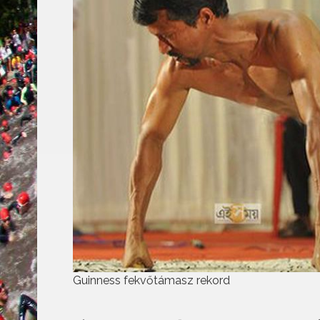
Guinness fekvőtámasz rekord