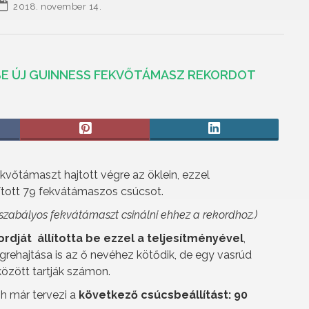
2018. november 14.
BE ÚJ GUINNESS FEKVŐTÁMASZ REKORDOT
kvőtámaszt hajtott végre az öklein, ezzel
lított 79 fekvátámaszos csúcsot.
szabályos fekvátámaszt csinálni ehhez a rekordhoz.)
rdját állította be ezzel a teljesítményével
,
rehajtása is az ő nevéhez kötődik, de egy vasrúd
 között tartják számon.
ph már tervezi a
következő csúcsbeállítást: 90