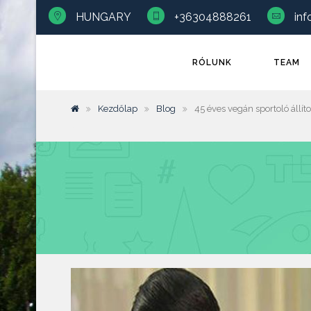
HUNGARY
+36304888261
inf
RÓLUNK
TEAM
Kezdőlap
Blog
45 éves vegán sportoló állít