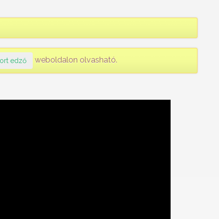
weboldalon olvasható.
port edző