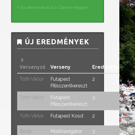
Futó demonstráció a Csarna-völgyért
ÚJ EREDMÉNYEK
Versenyző
Verseny
Eredmény
Tóth Viktor
Futapest
2
Pilisszentkereszt
Tóth Viktor
Futapest
3
Pilisszentkereszt
Tóth Viktor
Futapest Kosd
2
Beda
Multinavigator
3