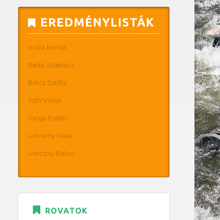
EREDMÉNYLISTÁK
Anda Kornél
Beda Szabolcs
Bölcs Szófia
Tóth Viktor
Varga Eszter
Udvardy Réka
Ureczky Bálint
ROVATOK