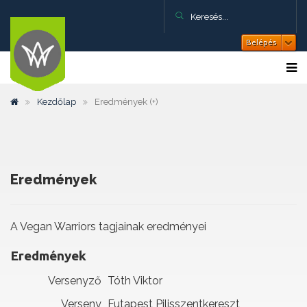
Belépés
Kezdőlap
Eredmények (+)
Eredmények
A Vegan Warriors tagjainak eredményei
Eredmények
Versenyző
Tóth Viktor
Verseny
Futapest Pilisszentkereszt