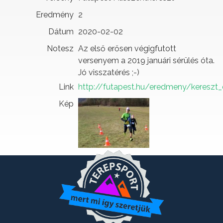
Eredmény
2
Dátum
2020-02-02
Notesz
Az első erősen végigfutott
versenyem a 2019 januári sérülés óta.
Jó visszatérés ;-)
Link
http://futapest.hu/eredmeny/kereszt
Kép