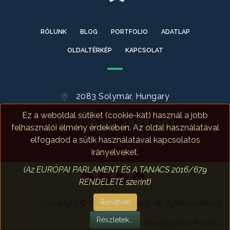
RÓLUNK
BLOG
PORTFOLIO
ADATLAP
OLDALTÉRKÉP
KAPCSOLAT
2083 Solymár, Hungary
Ez a weboldal sütiket (cookie-kat) használ a jobb
(3620) 4888-261
felhasználói élmény érdekében. Az oldal használatával
elfogadod a sütik használatával kapcsolatos
irányelveket.
(Az EURÓPAI PARLAMENT ÉS A TANÁCS 2016/679
RENDELETE szerint)
Copyright © HQ Studio 2018. All rights reserved.
Rendben
Részletek...
Template by Foobla.