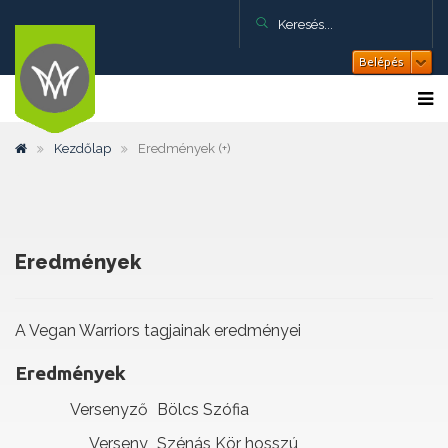
Belépés
Kezdőlap
Eredmények (+)
Eredmények
A Vegan Warriors tagjainak eredményei
Eredmények
Versenyző
Bölcs Szófia
Verseny
Szénás Kör hosszú