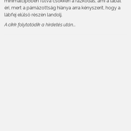
minimálcipőben futva csökken a rázkódás, ami a lábat
éri, mert a párnázottság hiànya arra kényszerít, hogy a
làbfej elülsö rèszèn landolj.
A cikk folytatódik a hirdetés után...