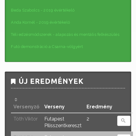
Beda Szabolcs - 2019 évértékelő
Anda Kornél - 2019 évértékelő
Téli edzésmódszerek - alapozás és mentális felkészülés
Futó demonstráció a Csarna-völgyért
ÚJ EREDMÉNYEK
Versenyző
Verseny
Eredmény
Tóth Viktor
Futapest
2
Pilisszentkereszt