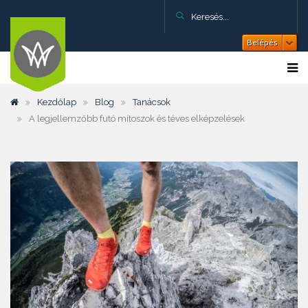
Belépés
Kezdőlap
Blog
Tanácsok
A legjellemzőbb futó mítoszok és téves elképzelések