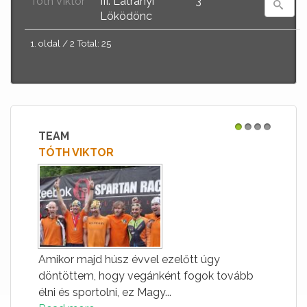
Tóth Viktor
III. Látrányi
3
Löködönc
1. oldal / 2 Total: 25
TEAM
1
2
3
4
TÓTH VIKTOR
Amikor majd húsz évvel ezelőtt úgy
döntöttem, hogy vegánként fogok tovább
élni és sportolni, ez Magy...