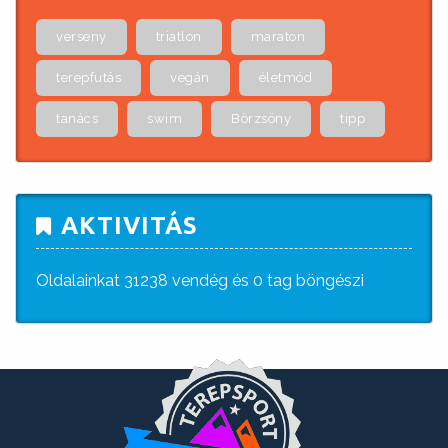
verseny
triatlon
maraton
terepfutás
vegán
életmód
tanács
swim
Börzsöny
tipp
AKTIVITÁS
Oldalainkat 31238 vendég és 0 tag böngészi