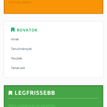
Ureczky Bálint
ROVATOK
Hírek
Tanulmányok
Tesztek
Tanácsok
LEGFRISSEBB
Beda Szabolcs és az ultrafutás