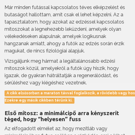
Már minden futással kapcsolatos téves elképzelést és
butaságot hallottam, amit csak el lehet képzelni. Az a
tapasztalatom, hogy azokat az edzéssel kapcsolatos
mítoszokat a legnehezebb leküzdeni, amelyek olyan
vélekedéseken alapulnak, amelyek logikusnak
hangzanak amiatt, ahogy a futók az edzés során érzik
magukat, de nincs fiziológiai alapjuk.
Vizsgáljunk meg hármat a legáltalánosabb edzési
mítoszok közül, amelyekről a futók úgy hiszik, hogy
igazak, de gyakran hátráltatják a regenerálódást, és
sérüléshez vagy kiégéshez vezetnek.
A cikk elsősorban a maraton távval foglalkozik, a rövidebb vagy 
Ezekre egy másik cikkben térünk ki.
Első mítosz: a minimálcipő arra kényszerít
téged, hogy “helyesen” fuss
Az elfogadott elmélet az, hogy mezítláb vagy