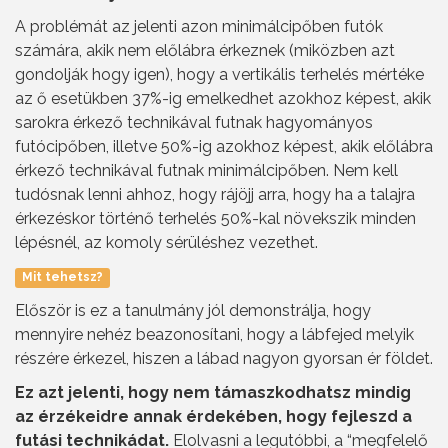
A problémát az jelenti azon minimálcipőben futók
számára, akik nem előlábra érkeznek (miközben azt
gondolják hogy igen), hogy a vertikális terhelés mértéke
az ő esetükben 37%-ig emelkedhet azokhoz képest, akik
sarokra érkező technikával futnak hagyományos
futócipőben, illetve 50%-ig azokhoz képest, akik előlábra
érkező technikával futnak minimálcipőben. Nem kell
tudósnak lenni ahhoz, hogy rájöjj arra, hogy ha a talajra
érkezéskor történő terhelés 50%-kal növekszik minden
lépésnél, az komoly sérüléshez vezethet.
Mit tehetsz?
Először is ez a tanulmány jól demonstrálja, hogy
mennyire nehéz beazonosítani, hogy a lábfejed melyik
részére érkezel, hiszen a lábad nagyon gyorsan ér földet.
Ez azt jelenti, hogy nem támaszkodhatsz mindig
az érzékeidre annak érdekében, hogy fejleszd a
futási technikádat.
Elolvasni a legutóbbi, a “megfelelő