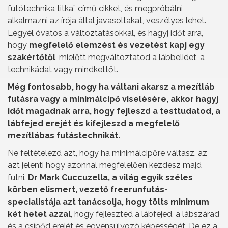
futótechnika titka” című cikket, és megpróbálni
alkalmazni az írója által javasoltakat, veszélyes lehet.
Legyél óvatos a változtatásokkal, és hagyj időt arra,
hogy
megfelelő elemzést és vezetést kapj egy
szakértőtől
, mielőtt megváltoztatod a lábbelidet, a
technikádat vagy mindkettőt.
Még fontosabb, hogy ha váltani akarsz a mezítláb
futásra vagy a minimálcipő viselésére, akkor hagyj
időt magadnak arra, hogy fejleszd a testtudatod, a
lábfejed erejét és kifejleszd a megfelelő
mezítlábas futástechnikát.
Ne feltételezd azt, hogy ha minimálcipőre váltasz, az
azt jelenti hogy azonnal megfelelően kezdesz majd
futni.
Dr Mark Cuccuzella, a világ egyik széles
körben elismert, vezető freerunfutás-
specialistája azt tanácsolja, hogy tölts minimum
két hetet azzal
, hogy fejleszted a lábfejed, a lábszárad
és a csípőd erejét és egyensúlyozó képességét. De ez a