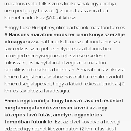
maratonra való felkészülés kirakósának egy darabja,
nem pedig egy hosszú, 3-4 órás futás ami a heti
kilométereidnek az 50%-át kiteszi.
Ahogy Luke Humphrey, olimpiai bajnok maratoni futó és
A Hansons maratoni módszer című könyv szerzője
elmagyarázza
: háttérbe kellene szorítanod a hosszú
távú edzés szerepét, és helyette az általános heti
tréninged mennyiségének fejlesztésére kellene
fókuszálni, és hiánytalanul elvégezni a maraton-
specifikus edzéseket a hét során. A maratoni táv okozta
kimerültség stimulálásához használd a felhalmozódott
kimerültség alapelvét, hogy a lábaid felkészüljenek a 40
km-es táv okozta fáradtságra.
Ennek egyik módja, hogy hosszú távú edzésünket
megtámogatandó szorosan követi azt egy
közepes távú futás, amelyet egyenletes
tempóban futunk le.
Ezt az elvet követve a hétvégi
edzésed így nézhet ki: szombaton 12 km futás kicsit