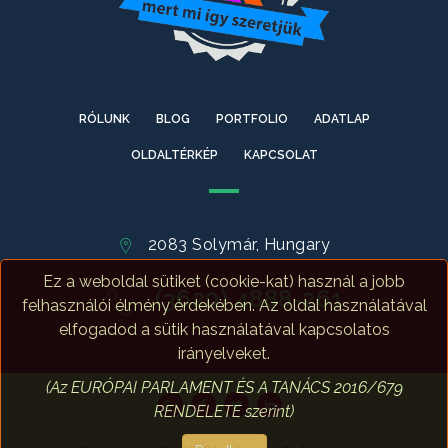
RÓLUNK
BLOG
PORTFOLIO
ADATLAP
OLDALTÉRKÉP
KAPCSOLAT
2083 Solymár, Hungary
Ez a weboldal sütiket (cookie-kat) használ a jobb
(3620) 4888-261
felhasználói élmény érdekében. Az oldal használatával
elfogadod a sütik használatával kapcsolatos
irányelveket.
(Az EURÓPAI PARLAMENT ÉS A TANÁCS 2016/679
RENDELETE szerint)