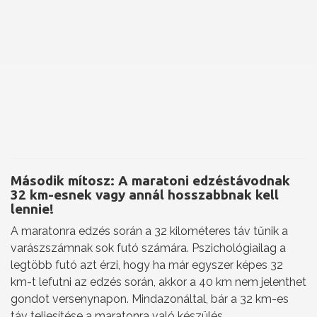
Második mítosz: A maratoni edzéstávodnak
32 km-esnek vagy annál hosszabbnak kell
lennie!
A maratonra edzés során a 32 kilométeres táv tűnik a
varászszámnak sok futó számára. Pszichológiailag a
legtöbb futó azt érzi, hogy ha már egyszer képes 32
km-t lefutni az edzés során, akkor a 40 km nem jelenthet
gondot versenynapon. Mindazonáltal, bár a 32 km-es
táv teljesítése a maratonra való készülés