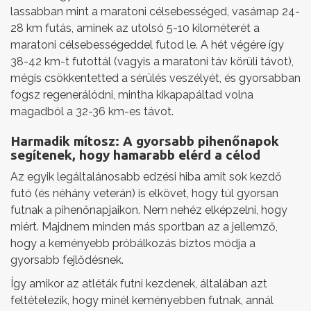
lassabban mint a maratoni célsebességed, vasárnap 24-
28 km futás, aminek az utolsó 5-10 kilométerét a
maratoni célsebességeddel futod le. A hét végére így
38-42 km-t futottál (vagyis a maratoni táv körüli távot),
mégis csökkentetted a sérülés veszélyét, és gyorsabban
fogsz regenerálódni, mintha kikapapáltad volna
magadból a 32-36 km-es távot.
Harmadik mítosz: A gyorsabb pihenőnapok
segítenek, hogy hamarabb elérd a célod
Az egyik legáltalánosabb edzési hiba amit sok kezdő
futó (és néhány veterán) is elkövet, hogy túl gyorsan
futnak a pihenőnapjaikon. Nem nehéz elképzelni, hogy
miért. Majdnem minden más sportban az a jellemző,
hogy a keményebb próbálkozás biztos módja a
gyorsabb fejlődésnek.
Így amikor az atléták futni kezdenek, általában azt
feltételezik, hogy minél keményebben futnak, annál