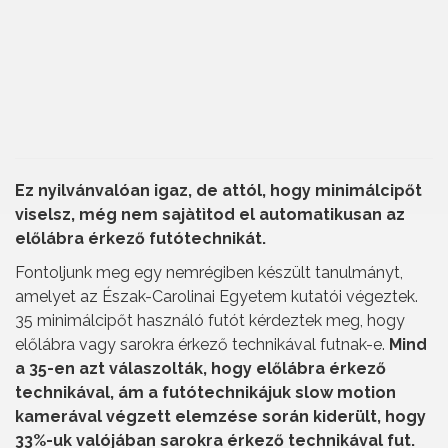
Ez nyilvánvalóan igaz, de attól, hogy minimálcipőt
viselsz, még nem sajàtìtod el automatikusan az
előlábra érkező futótechnikát.
Fontoljunk meg egy nemrégiben készült tanulmányt,
amelyet az Észak-Carolinai Egyetem kutatói végeztek.
35 minimálcipőt használó futót kérdeztek meg, hogy
előlábra vagy sarokra érkező technikával futnak-e.
Mind
a 35-en azt válaszolták, hogy előlábra érkező
technikával, ám a futótechnikájuk slow motion
kamerával végzett elemzése során kiderült, hogy
33%-uk valójában sarokra érkező technikával fut.