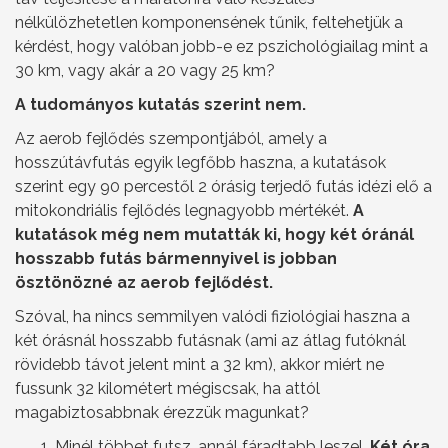
nélkülözhetetlen komponensének tűnik, feltehetjük a
kérdést, hogy valóban jobb-e ez pszichológiailag mint a
30 km, vagy akár a 20 vagy 25 km?
A tudományos kutatás szerint nem.
Az aerob fejlődés szempontjából, amely a
hosszútávfutás egyik legfőbb haszna, a kutatások
szerint egy 90 percestől 2 órásig terjedő futás idézi elő a
mitokondriális fejlődés legnagyobb mértékét.
A
kutatások még nem mutatták ki, hogy két óránál
hosszabb futás bármennyivel is jobban
ösztönözné az aerob fejlődést.
Szóval, ha nincs semmilyen valódi fiziológiai haszna a
két órásnál hosszabb futásnak (ami az átlag futóknál
rövidebb távot jelent mint a 32 km), akkor miért ne
fussunk 32 kilométert mégiscsak, ha attól
magabiztosabbnak érezzük magunkat?
Minél többet futsz, annál fáradtabb leszel.
Két óra