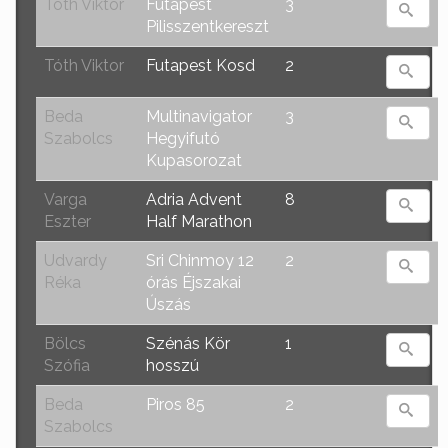
Tóth Viktor
Futapest
3
Pilisszentkereszt
Tóth Viktor
Futapest Kosd
2
Beda
Multinavigator
3
Szabolcs
Hegyifutó
Kupasorozat
Varga
Adria Advent
8
Eszter
Half Marathon
Udvardy
Sri Chinmoy 12
2
Réka
órás Éjszakai
Úszás
Bölcs
Szénás Kör
1
Szófia
hosszú
Beda
Piros 85
2
Szabolcs