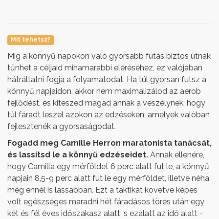
Mit tehetsz?
Míg a könnyű napokon való gyorsabb futás biztos útnak
tűnhet a céljaid mihamarabbi eléréséhez, ez valójában
hátráltatni fogja a folyamatodat. Ha túl gyorsan futsz a
könnyű napjaidon, akkor nem maximalizálod az aerob
fejlődést, és kiteszed magad annak a veszélynek, hogy
túl fáradt leszel azokon az edzéseken, amelyek valóban
fejlesztenék a gyorsaságodat.
Fogadd meg Camille Herron maratonista tanácsát,
és lassítsd le a könnyű edzéseidet.
Annak ellenére,
hogy Camilla egy mérföldet 6 perc alatt fut le, a könnyű
napjain 8,5-9 perc alatt fut le egy mérföldet, illetve néha
még ennél is lassabban. Ezt a taktikát követve képes
volt egészséges maradni hét fáradásos törés után egy
két és fél éves időszakasz alatt, s ezalatt az idő alatt -