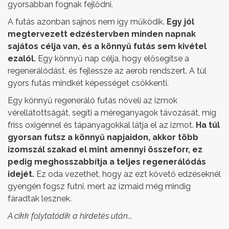
gyorsabban fognak fejlődni.
A futás azonban sajnos nem így működik.
Egy jól
megtervezett edzéstervben minden napnak
sajátos célja van, és a könnyű futás sem kivétel
ezalól.
Egy könnyű nap célja, hogy elősegítse a
regenerálódást, és fejlessze az aerob rendszert. A túl
gyors futás mindkét képességet csökkenti.
Egy könnyű regeneráló futás növeli az izmok
vérellátottságát, segíti a méreganyagok távozását, míg
friss oxigénnel és tápanyagokkal látja el az izmot.
Ha túl
gyorsan futsz a könnyű napjaidon, akkor több
izomszál szakad el mint amennyi összeforr, ez
pedig meghosszabbítja a teljes regenerálódás
idejét.
Ez oda vezethet, hogy az ezt követő edzéseknél
gyengén fogsz futni, mert az izmaid még mindig
fáradtak lesznek.
A cikk folytatódik a hirdetés után...