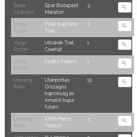
Beda
Spar Budapest
3
Szabolcs
Maraton
Varga
Polar Kaptárkő
5
Eszter
Trail
Varga
Ultrakék Trail
1
Eszter
Cserhát
Varga
Szálka triatlon
1
Eszter
Udvardy
Utánpótlás
15
Réka
Országos
bajnokság és
Amatőr kupa
futam
Udvardy
XXXII. Palóc
4
Réka
Triatlon