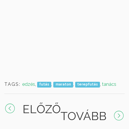
TAGS:
edzés
,
,
,
,
tanács
futás
maraton
terepfutás
ELŐZŐ
TOVÁBB