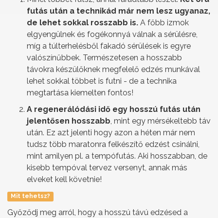
futás után a technikád már nem lesz ugyanaz,
de lehet sokkal rosszabb is.
A főbb izmok
elgyengülnek és fogékonnyá válnak a sérülésre,
míg a túlterhelésből fakadó sérülések is egyre
valószínűbbek. Természetesen a hosszabb
távokra készülőknek megfelelő edzés munkával
lehet sokkal többet is futni - de a technika
megtartása kiemelten fontos!
A regenerálódási idő egy hosszú futás után
jelentősen hosszabb
, mint egy mérsékeltebb táv
után. Ez azt jelenti hogy azon a héten már nem
tudsz több maratonra felkészítő edzést csinálni,
mint amilyen pl. a tempófutás. Aki hosszabban, de
kisebb tempóval tervez versenyt, annak más
elveket kell követnie!
Mit tehetsz?
Győződj meg arról, hogy a hosszú távú edzésed a