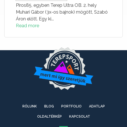
Piros85, egyben Terep Ultra OB. 2. hely
Muhari Gábor (3x-os bajnok) mögött, Szabó
Áron előtt. Egy ki...
Read more
RÓLUNK
BLOG
PORTFOLIO
ADATLAP
OLDALTÉRKÉP
KAPCSOLAT