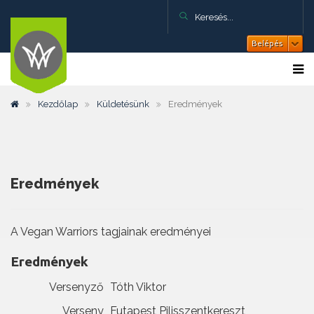
Belépés
Kezdőlap
Küldetésünk
Eredmények
Eredmények
A Vegan Warriors tagjainak eredményei
Eredmények
Versenyző
Tóth Viktor
Verseny
Futapest Pilisszentkereszt