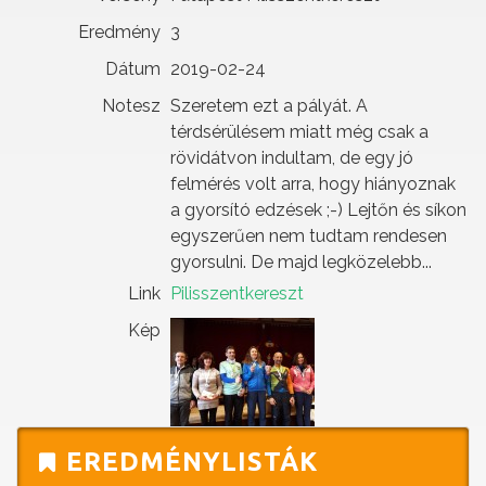
Eredmény
3
Dátum
2019-02-24
Notesz
Szeretem ezt a pályát. A
térdsérülésem miatt még csak a
rövidátvon indultam, de egy jó
felmérés volt arra, hogy hiányoznak
a gyorsító edzések ;-) Lejtőn és síkon
egyszerűen nem tudtam rendesen
gyorsulni. De majd legközelebb...
Link
Pilisszentkereszt
Kép
EREDMÉNYLISTÁK