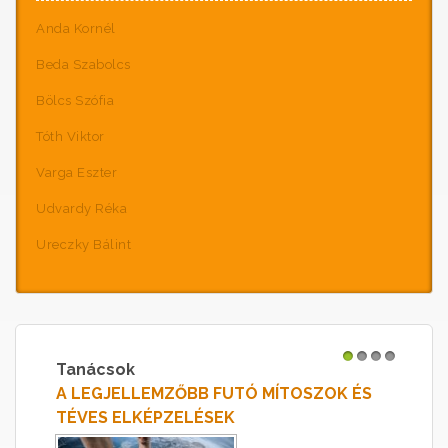
Anda Kornél
Beda Szabolcs
Bölcs Szófia
Tóth Viktor
Varga Eszter
Udvardy Réka
Ureczky Bálint
Tanácsok
1
2
3
4
A LEGJELLEMZŐBB FUTÓ MÍTOSZOK ÉS
TÉVES ELKÉPZELÉSEK