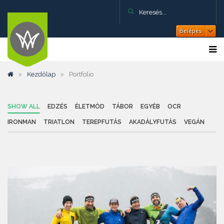
Belépés
Kezdőlap
Portfolio
SHOW ALL
EDZÉS
ÉLETMÓD
TÁBOR
EGYÉB
OCR
IRONMAN
TRIATLON
TEREPFUTÁS
AKADÁLYFUTÁS
VEGÁN