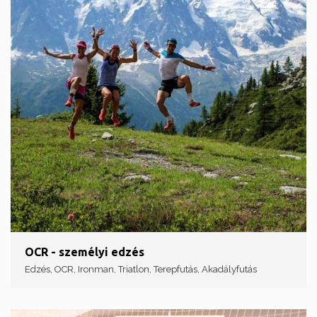
OCR - személyi edzés
Edzés, OCR, Ironman, Triatlon, Terepfutás, Akadályfutás