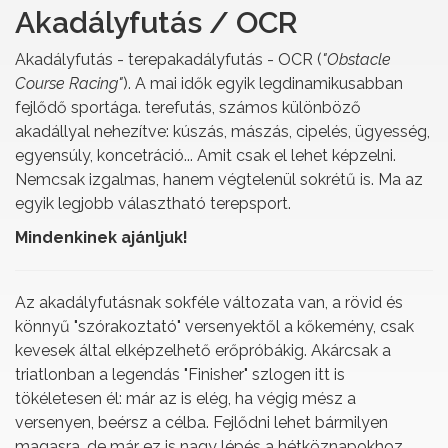
Akadályfutás / OCR
Akadályfutás - terepakadályfutás - OCR (
"Obstacle
Course Racing"
). A mai idők egyik legdinamikusabban
fejlődő sportága. terefutás, számos különböző
akadállyal nehezítve: kúszás, mászás, cipelés, ügyesség,
egyensúly, koncetráció... Amit csak el lehet képzelni.
Nemcsak izgalmas, hanem végtelenül sokrétű is. Ma az
egyik legjobb választható terepsport.
Mindenkinek ajánljuk!
Az akadályfutásnak sokféle változata van, a rövid és
könnyű "szórakoztató" versenyektől a kőkemény, csak
kevesek által elképzelhető erőpróbákig. Akárcsak a
triatlonban a legendás "Finisher" szlogen itt is
tökéletesen él: már az is elég, ha végig mész a
versenyen, beérsz a célba. Fejlődni lehet bármilyen
magasra, de már ez is nagy lépés a hétköznapokhoz